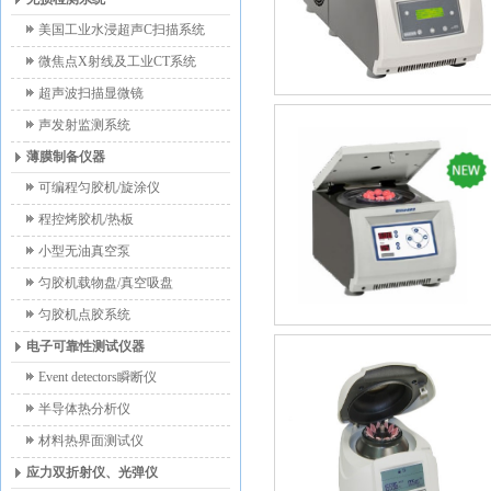
美国工业水浸超声C扫描系统
微焦点X射线及工业CT系统
超声波扫描显微镜
声发射监测系统
薄膜制备仪器
可编程匀胶机/旋涂仪
程控烤胶机/热板
小型无油真空泵
匀胶机载物盘/真空吸盘
匀胶机点胶系统
电子可靠性测试仪器
Event detectors瞬断仪
半导体热分析仪
材料热界面测试仪
应力双折射仪、光弹仪