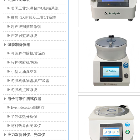
美国工业水浸超声C扫描系统
微焦点X射线及工业CT系统
超声波扫描显微镜
声发射监测系统
薄膜制备仪器
可编程匀胶机/旋涂仪
程控烤胶机/热板
小型无油真空泵
匀胶机载物盘/真空吸盘
匀胶机点胶系统
电子可靠性测试仪器
Event detectors瞬断仪
半导体热分析仪
材料热界面测试仪
应力双折射仪、光弹仪