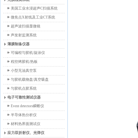
美国工业水浸超声C扫描系统
微焦点X射线及工业CT系统
超声波扫描显微镜
声发射监测系统
薄膜制备仪器
可编程匀胶机/旋涂仪
程控烤胶机/热板
小型无油真空泵
匀胶机载物盘/真空吸盘
匀胶机点胶系统
电子可靠性测试仪器
Event detectors瞬断仪
半导体热分析仪
材料热界面测试仪
应力双折射仪、光弹仪