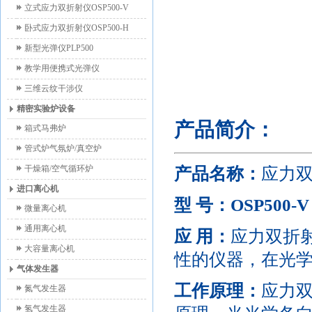
立式应力双折射仪OSP500-V
卧式应力双折射仪OSP500-H
新型光弹仪PLP500
教学用便携式光弹仪
三维云纹干涉仪
精密实验炉设备
产品简介：
箱式马弗炉
管式炉气氛炉/真空炉
干燥箱/空气循环炉
产品名称：
应力
进口离心机
型
号：OSP500-V
微量离心机
通用离心机
应
用：
应力双折
大容量离心机
性的仪器，在光
气体发生器
工作原理：
应力
氮气发生器
氢气发生器