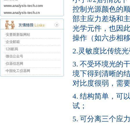
www.analysis-tech.com
控制光源颜色的
www.analysis-tech.cn
部主应力差场和
光学元件，也因
·安赛斯新版网站
操作（如六步相
·企业邮箱
·126邮局
2.灵敏度比传统
·微信公众号
3. 不受环境光
·仪器信息网
·中国化工仪器网
境下得到清晰的
对比度很弱，需
4. 结构简单，
试；
5. 可分离三个