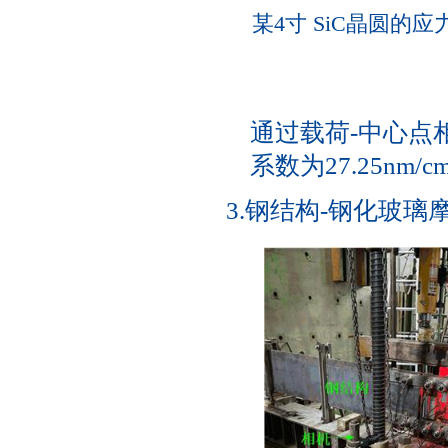
某4寸 SiC晶圆
通过载荷-中心点
系数为27.25nm/c
3.钢结构-钢化玻