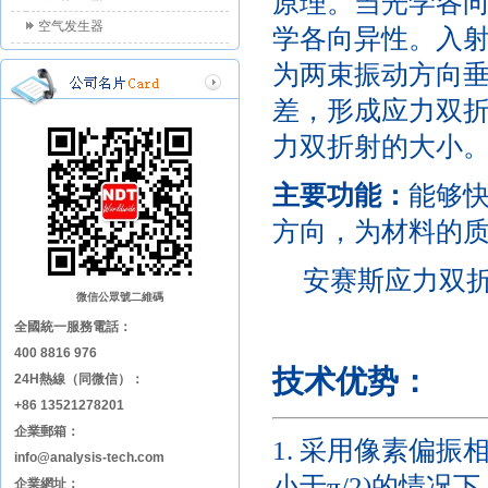
原理。当光学各
空气发生器
学各向异性。入射
为两束振动方向
差，形成应力双
力双折射的大小
主要功能：
能够
方向，为材料的
安赛斯应力双折
微信公眾號二維碼
全國統一服務電話：
400 8816 976
技术优势：
24H熱線（同微信）：
+86 13521278201
企業郵箱：
1. 采用像素偏
info@analysis-tech.com
小于π/2)的情
企業網址：