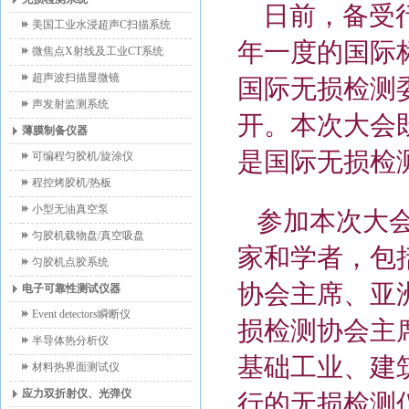
日前，备受
美国工业水浸超声C扫描系统
年一度的国际
微焦点X射线及工业CT系统
超声波扫描显微镜
国际无损检测委
声发射监测系统
开。本次大会
薄膜制备仪器
是国际无损检
可编程匀胶机/旋涂仪
程控烤胶机/热板
小型无油真空泵
参加本次大会共
匀胶机载物盘/真空吸盘
家和学者，包
匀胶机点胶系统
协会主席、亚
电子可靠性测试仪器
Event detectors瞬断仪
损检测协会主
半导体热分析仪
基础工业、建
材料热界面测试仪
应力双折射仪、光弹仪
行的无损检测