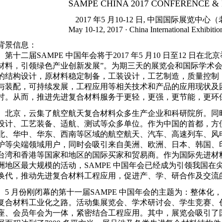
SAMPE CHINA 2017 CONFERENCE & 
2017 年5 月10-12 日, 中国国际展览中
May 10-12, 2017 · China International Exhibition
背景信息：
第十二届SAMPE 中国年会将于2017 年5 月10 日至12 日
材料，引领绿色产业创新发展”。为期三天的展览会和国际学术
的结构设计，原材料稳定制备，工装设计，工艺制造，质量控制
与装配，可持续发展，工程应用等相关技术和产品的应用现状及
讨。从而，推进先进复合材料服务于更轻，更强，更节能，更环
北京，云集了航空航天复合材料众多生产企业和科研院所。同
设计、工艺装备、适航、测试等众多单位。作为中国的首都，方
北、华中、华东、西南等区域的航空航天、汽车、高速列车、风
护等尖端领域用户，同时会吸引来自美洲、欧洲、日本、韩国、
台湾和香港等国家和地区的国际买家和贸易商。作为国际先进材料
洲地区最大规模的活动，SAMPE 中国年会已经成为引领我国
换代，推动先进复合材料工程应用，促进产、学、研合作及交流
5 月份刚闭幕的第十一届SAMPE 中国年会的主题为：整体化
复合材料工业化之路。活动集展览会、学术研讨会、学生竞赛、
座、会员年会为一体，紧密结合工程应用。其中，展览会吸引了国