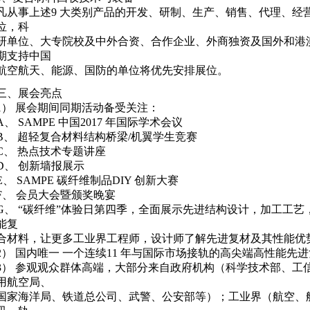
凡从事上述9 大类别产品的开发、研制、生产、销售、代理、经
位，科
研单位、大专院校及中外合资、合作企业、外商独资及国外和港
期支持中国
航空航天、能源、国防的单位将优先安排展位。
三、展会亮点
1） 展会期间同期活动备受关注：
A、 SAMPE 中国2017 年国际学术会议
B、 超轻复合材料结构桥梁/机翼学生竞赛
C、 热点技术专题讲座
D、 创新墙报展示
E、 SAMPE 碳纤维制品DIY 创新大赛
F、 会员大会暨颁奖晚宴
G、 “碳纤维”体验日第四季，全面展示先进结构设计，加工工
能复
合材料，让更多工业界工程师，设计师了解先进复材及其性能优
2） 国内唯一 一个连续11 年与国际市场接轨的高尖端高性能先
3） 参观观众群体高端，大部分来自政府机构（科学技术部、工
用航空局、
国家海洋局、铁道总公司、武警、公安部等）；工业界（航空、