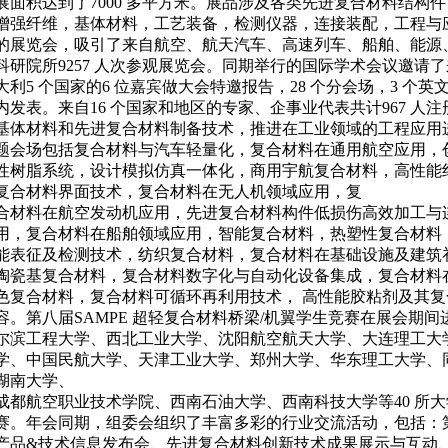
展面积达到了7000 多平方米。展品涉及各类先进复合材料结构件
增强纤维，基体材料，工艺装备，检测仪器，连接装配，工程与
的展览会，吸引了来自航空、航天汽车、高速列车、船舶、能源
科研院所9257 人次参观展览会。同期举行的国际学术会议邀请
大利5 个国家的6 位嘉宾做大会特邀报告，28 个分会场，3 个英文
内发表。来自16 个国家和地区的专家、企事业代表共计967 人
基体材料和先进复合材料制备技术，推进在工业领域的工程应用
题会场包括复合材料与汽车轻量化，复合材料在通用航空应用，
性树脂系统，设计模拟仿真一体化，商用宇航复合材料，高性能
复合材料界面技术，复合材料在无人机领域应用，复
合材料在航空发动机应用，先进复合材料构件低损伤高效加工与
用，复合材料在船舶领域应用，智能复合材料，热塑性复合材料
能表征及检测技术，纺织复合材料，复合材料在基础设施及建筑
陶瓷基复合材料，复合材料数字化与自动化设备集成，复合材料
色复合材料，复合材料可循环再利用技术， 高性能胶粘剂及其复
容。第八届SAMPE 超轻复合材料桥梁/机翼学生竞赛在展会期
尔滨工程大学、西北工业大学、沈阳航空航天大学、大连理工大
学、中国民航大学、天津工业大学、郑州大学、华东理工大学、
湖南大学、
成都航空职业技术学院、西南石油大学、西南科技大学等40 所大学
赛。年会同期，组委会组织了丰富多彩的行业交流活动，包括：
产品&技术信息发布会、先进复合材料创新技术成果展示与互动、SA